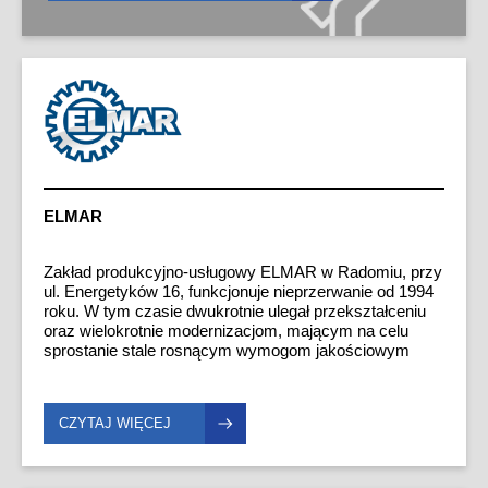
ELMAR
Zakład produkcyjno-usługowy ELMAR w Radomiu, przy
ul. Energetyków 16, funkcjonuje nieprzerwanie od 1994
roku. W tym czasie dwukrotnie ulegał przekształceniu
oraz wielokrotnie modernizacjom, mającym na celu
sprostanie stale rosnącym wymogom jakościowym
rynku. Zakrojone na szeroką skalę inwestycje w
nowoczesny park maszynowy, a także nacisk na
podnoszenie kwalifikacji kadry pracowniczej
CZYTAJ WIĘCEJ
zaowocowały sytuacją, w której ELMAR stał się
cenionym partnerem. Obecnie możemy poszczycić się
ugruntowaną pozycją na lokalnym rynku branżowym
oraz opinią firmy solidnej i wiarygodnej. Głównym