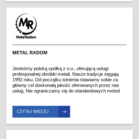
METAL RADOM
Jesteśmy polską spółką z o.o., oferującą usługi
profesjonalnej obróbki metali. Nasze tradycje sięgają
1992 roku. Od początku istnienia stawiamy sobie za
główny cel doskonałą jakość oferowanych przez nas
usług. Nie ograniczamy się do standardowych metod
wytwarzania. Każde zamówienie jest dla nas
wyzwaniem do poszukiwania nowych rozwiązań
technologicznych. Wierzymy, że rzetelność i innowacja
CZYTAJ WIĘCEJ
są podstawą ciągłego rozwoju. Specjalizujemy się w
wykonywaniu krótkich i bardzo krótkich serii.