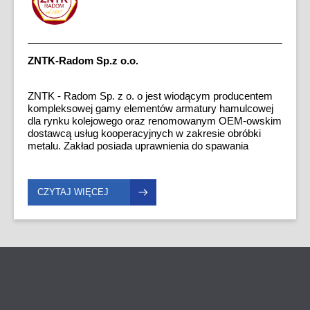
ZNTK-Radom Sp.z o.o.
ZNTK - Radom Sp. z o. o jest wiodącym producentem
kompleksowej gamy elementów armatury hamulcowej
dla rynku kolejowego oraz renomowanym OEM-owskim
dostawcą usług kooperacyjnych w zakresie obróbki
metalu. Zakład posiada uprawnienia do spawania
według norm: EN 15085CL1, EN ISO 3834, EN 1090 W
firmie wprowadzony jest System Zarządzania Jakością
ISO 9001:2015.
CZYTAJ WIĘCEJ