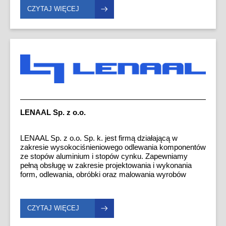
opracowanie i wyprodukowanie detali o
biznesowych nie zapominamy o wzajemnym szacunku
CZYTAJ WIĘCEJ
skomplikowanych kształtach, oraz niskich tolerancjach
i partnerskich standardach współpracy.
poniżej 0,02mm Przeważająca cześć produkcji, to
produkcja średnio seryjna, jak również wykonawstwo
detali pojedynczych. Toczymy i frezujemy: stale
węglowe, stale nierdzewne, żeliwo szare i sferoidalne,
aluminium, mosiądz, brąz, odkuwki, odlewy oraz
tworzyw sztucznych.
LENAAL Sp. z o.o.
LENAAL Sp. z o.o. Sp. k. jest firmą działającą w
zakresie wysokociśnieniowego odlewania komponentów
ze stopów aluminium i stopów cynku. Zapewniamy
pełną obsługę w zakresie projektowania i wykonania
form, odlewania, obróbki oraz malowania wyrobów
gotowych.
CZYTAJ WIĘCEJ