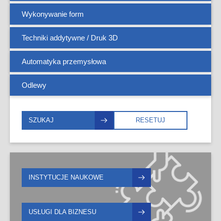
Wykonywanie form
Spawanie MIG
Elektropolerowanie
Wyoblanie
Techniki addytywne / Druk 3D
Spawanie MMA
Malowanie na mokro
Zaginanie
Automatyka przemysłowa
Spawanie TIG
Malowanie proszkowe
Odlewy
Zgrzewanie
Niklowanie
Pasywacja
SZUKAJ
RESETUJ
Wytrawianie
INSTYTUCJE NAUKOWE
USŁUGI DLA BIZNESU