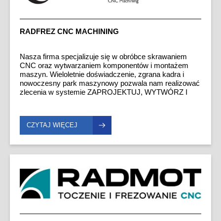
RADFREZ CNC MACHINING
Nasza firma specjalizuje się w obróbce skrawaniem
CNC oraz wytwarzaniem komponentów i montażem
maszyn. Wieloletnie doświadczenie, zgrana kadra i
nowoczesny park maszynowy pozwala nam realizować
zlecenia w systemie ZAPROJEKTUJ, WYTWÓRZ I
ZBUDUJ. Jesteśmy dostawcą wysokiej jakości
produktów dla klientów z wielu gałęzi przemysłu.
Produkujemy dla: elektrociepłowni, przemysłu
CZYTAJ WIĘCEJ
maszynowego, przemysłu motoryzacyjnego, przemysłu
spożywczego, przemysłu papierniczego, przemysłu
tytoniowego.