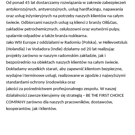
Od ponad 45 lat dostarczamy rozwiązania w zakresie zabezpieczeń
antykorozyjnych, antyerozyjnych, usług hardfacingu, napawania
oraz usług inżynieryjnych na potrzeby naszych klientów na całym
świecie. Odbiorcami naszych usług są klienci z branży Oil&Gas,
zakładów petrochemicznych, celulozowni oraz wytwórni pulpy,
spalarnie odpadów a także branża nuklearna.
Jako WSI Europe z oddziałami w Radomiu (Polska), w Hellevoetsluis
(Holandia) i w Vodadora (Indie) działamy od 20 lat realizując
projekty zarówno w naszym radomskim zakładzie, jak i
bezpośrednio na obiektach naszych klientów na całym świecie.
Dokładamy wszelkich starań, aby zapewnić klientom bezpieczne,
wydajne i terminowe usługi, realizowane w zgodzie z najwyższymi
standardami ochrony środowiska oraz
jakości za pośrednictwem profesjonalnego zespołu. W naszej
działalności zawsze kierujemy się strategią – BE THE FIRST CHOICE
COMPANY zarówno dla naszych pracowników, dostawców,
kooperantów, jak i klientów.