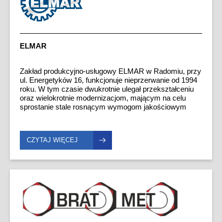
ELMAR
Zakład produkcyjno-usługowy ELMAR w Radomiu, przy
ul. Energetyków 16, funkcjonuje nieprzerwanie od 1994
roku. W tym czasie dwukrotnie ulegał przekształceniu
oraz wielokrotnie modernizacjom, mającym na celu
sprostanie stale rosnącym wymogom jakościowym
rynku. Zakrojone na szeroką skalę inwestycje w
nowoczesny park maszynowy, a także nacisk na
podnoszenie kwalifikacji kadry pracowniczej
CZYTAJ WIĘCEJ
zaowocowały sytuacją, w której ELMAR stał się
cenionym partnerem. Obecnie możemy poszczycić się
ugruntowaną pozycją na lokalnym rynku branżowym
oraz opinią firmy solidnej i wiarygodnej. Głównym
profilem działalności naszego zakładu jest
wszechstronna obróbka metali w zakresie
wykonawstwa i regeneracji części zamiennych,
podzespołów maszyn i urządzeń (w tym spawanych)
dla różnych branż przemysłu. Wykonujemy również