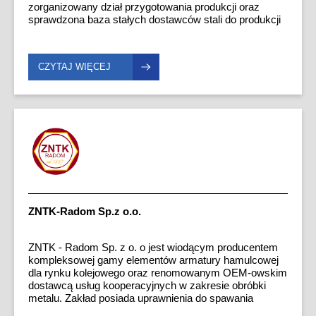
zorganizowany dział przygotowania produkcji oraz
sprawdzona baza stałych dostawców stali do produkcji
pozwala nam zaoferować krótkie terminy realizacji
zamówień. Standardowy profil produkcji obejmuje
wyroby złączne wg podstawowych norm polskich dla
CZYTAJ WIĘCEJ
wyrobów śrubowych. Produkujemy śruby, nakrętki,
pręty gwintowane, sworznie, itd. Specjalizujemy się
także w produkcji wyrobów dla kolei i budownictwa.
Oferujemy wyroby najwyższej jakości, co
dokumentujemy stosownymi atestami oraz
świadectwami.
ZNTK-Radom Sp.z o.o.
ZNTK - Radom Sp. z o. o jest wiodącym producentem
kompleksowej gamy elementów armatury hamulcowej
dla rynku kolejowego oraz renomowanym OEM-owskim
dostawcą usług kooperacyjnych w zakresie obróbki
metalu. Zakład posiada uprawnienia do spawania
według norm: EN 15085CL1, EN ISO 3834, EN 1090 W