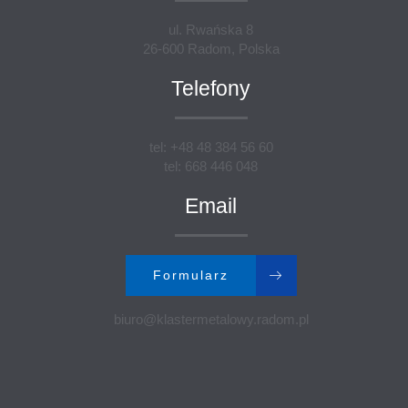
ul. Rwańska 8
26-600 Radom, Polska
Telefony
tel: +48 48 384 56 60
tel: 668 446 048
Email
Formularz
biuro@klastermetalowy.radom.pl