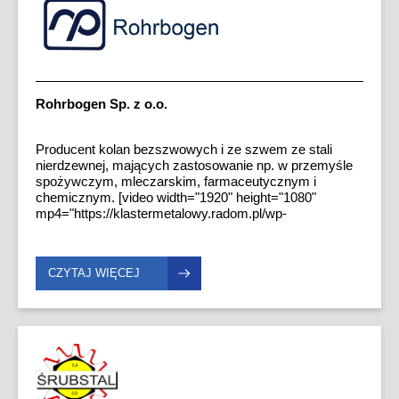
Rohrbogen Sp. z o.o.
Producent kolan bezszwowych i ze szwem ze stali
nierdzewnej, mających zastosowanie np. w przemyśle
spożywczym, mleczarskim, farmaceutycznym i
chemicznym. [video width="1920" height="1080"
mp4="https://klastermetalowy.radom.pl/wp-
content/uploads/2022/12/rohrbogen.mp4"][/video]
CZYTAJ WIĘCEJ