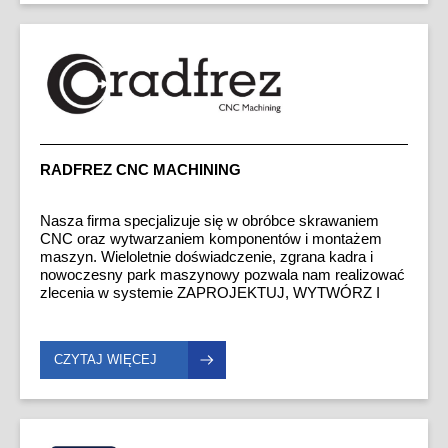
RADFREZ CNC MACHINING
Nasza firma specjalizuje się w obróbce skrawaniem
CNC oraz wytwarzaniem komponentów i montażem
maszyn. Wieloletnie doświadczenie, zgrana kadra i
nowoczesny park maszynowy pozwala nam realizować
zlecenia w systemie ZAPROJEKTUJ, WYTWÓRZ I
ZBUDUJ. Jesteśmy dostawcą wysokiej jakości
produktów dla klientów z wielu gałęzi przemysłu.
Produkujemy dla: elektrociepłowni, przemysłu
CZYTAJ WIĘCEJ
maszynowego, przemysłu motoryzacyjnego, przemysłu
spożywczego, przemysłu papierniczego, przemysłu
tytoniowego.