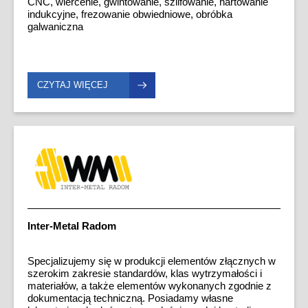
CNC, wiercenie, gwintowanie, szlifowanie, hartowanie
produktów przy wykorzystaniu najbardziej
ISO 9002 oraz koncesję MSWIA B-157/2024.
indukcyjne, frezowanie obwiedniowe, obróbka
zaawansowanych technologii i procesów. Ponieważ
galwaniczna
szanujemy swoich klientów, zobowiązujemy się
dostarczać im elementy złączne specjalne cechujące
się wysoką jakością i innowacyjnością. Zawsze na
czas.
CZYTAJ WIĘCEJ
Inter-Metal Radom
Specjalizujemy się w produkcji elementów złącznych w
szerokim zakresie standardów, klas wytrzymałości i
materiałów, a także elementów wykonanych zgodnie z
dokumentacją techniczną. Posiadamy własne