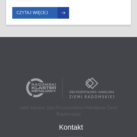
firmie wprowadzony jest System Zarządzania Jakością
ISO 9001:2015.
CZYTAJ WIĘCEJ
Lider klastra: Izba Przemysłowo-Handlowa Ziemi
Radomskiej
Kontakt