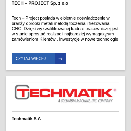
TECH – PROJECT Sp. z o.o
Tech – Project posiada wieloletnie doświadczenie w
branży obróbki metali metodą toczenia i frezowania
CNC. Dzięki wykwalifikowanej kadrze pracowniczej jest
w stanie sprostać realizacji najbardziej wymagającym
zamówieniom Klientów . Inwestycje w nowe technologie
oraz nieustająca praca nad własnym rozwojem
gwarantują wysoki poziom świadczonych usług. Firma
realizuje produkcję mało , średnio i wielkoseryjną .
CZYTAJ WIĘCEJ
Szeroka oferta uzupełniająca w tym: obróbka
powierzchniowa i cieplna, znakowanie laserowe,
spawanie , montaż, mycie pozwala zaoferować
kontrahentom kompleksowe usługi związane z
wytworzeniem kompletnych wyrobów. We współpracy
organizacja stawia na długoterminowe, partnerskie
relacje, elastyczność i błyskawiczną reakcję na
problemy Klientów. Szczególną uwagę kieruje na aspekt
jakościowy produkowanych wyrobów, tak aby każdy z
kontrahentów mógł bez obaw polecić Tech - Project jako
solidnego, godnego zaufania partnera w biznesie.
Techmatik S.A