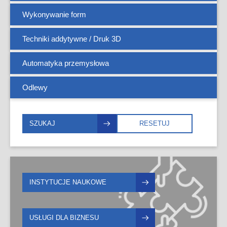
Wykonywanie form
Spawanie MIG
Elektropolerowanie
Wyoblanie
Techniki addytywne / Druk 3D
Spawanie MMA
Malowanie na mokro
Zaginanie
Automatyka przemysłowa
Spawanie TIG
Malowanie proszkowe
Odlewy
Zgrzewanie
Niklowanie
Pasywacja
SZUKAJ
RESETUJ
Wytrawianie
INSTYTUCJE NAUKOWE
USŁUGI DLA BIZNESU