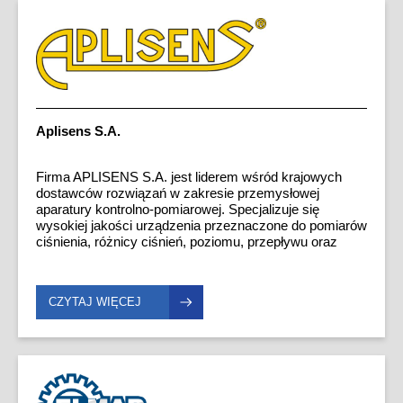
gotowego towaru. Wykonywane przez nas produkty
znajdują zastosowanie w licznych gałęziach przemysłu:
maszynowego, motoryzacyjnego, budowlanego,
spożywczego, przetwórstwa rolnego.
Aplisens S.A.
Firma APLISENS S.A. jest liderem wśród krajowych
dostawców rozwiązań w zakresie przemysłowej
aparatury kontrolno-pomiarowej. Specjalizuje się
wysokiej jakości urządzenia przeznaczone do pomiarów
ciśnienia, różnicy ciśnień, poziomu, przepływu oraz
temperatury znajdują zastosowanie w wielu gałęziach
przemysłu. Dostarczenie aparatury kontrolna
pomiarowej do przemysłu takiego jak: Przemysł Energia
CZYTAJ WIĘCEJ
Górnictwo; Przemysł Chemiczny; Przemysł Wydobycie
ropy i gazu; Przemysł Rafineria i Petrochemia;
Przemysł spożywczy; Przemysł farmaceutyczny oaz
rozwiązań wodno-ściekowe itp.