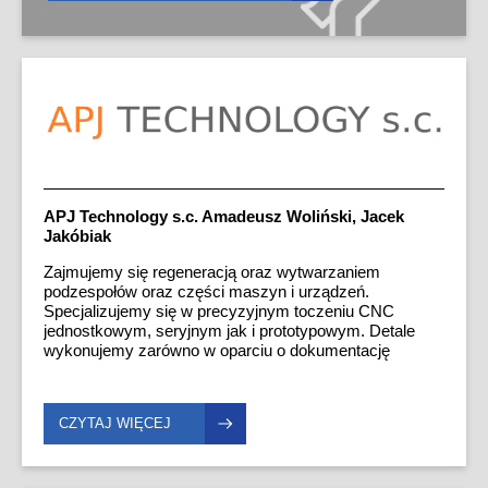
APJ Technology s.c. Amadeusz Woliński, Jacek
Jakóbiak
Zajmujemy się regeneracją oraz wytwarzaniem
podzespołów oraz części maszyn i urządzeń.
Specjalizujemy się w precyzyjnym toczeniu CNC
jednostkowym, seryjnym jak i prototypowym. Detale
wykonujemy zarówno w oparciu o dokumentację
techniczną klientów, jak również dostarczone wzory, na
podstawie których sami, bądź przy współpracy z
klientem wykonujemy dokumentację techniczną.
CZYTAJ WIĘCEJ
Realizujemy zlecenia od prototypowych do seryjnych.
Do każdej realizacji podchodzimy indywidualnie,
starając się sprostać oczekiwaniom klientów od
momentu otrzymania zapytania, aż po wysyłkę